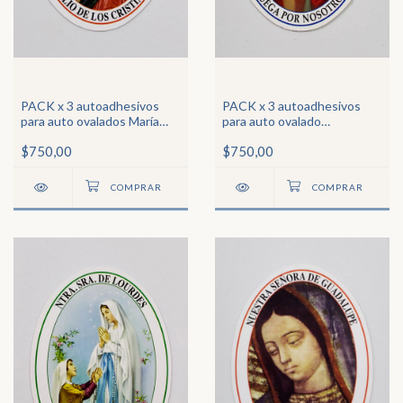
PACK x 3 autoadhesivos
PACK x 3 autoadhesivos
para auto ovalados María
para auto ovalado
Auxiliadora
Inmaculado Corazón de
$750,00
$750,00
María