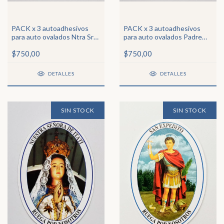
PACK x 3 autoadhesivos
PACK x 3 autoadhesivos
para auto ovalados Ntra Sra
para auto ovalados Padre
del Rosario de San Nicolás
Pío
$750,00
$750,00
DETALLES
DETALLES
SIN STOCK
SIN STOCK