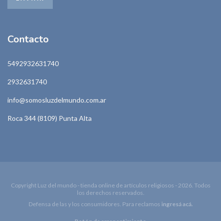
Contacto
5492932631740
2932631740
info@somosluzdelmundo.com.ar
Roca 344 (8109) Punta Alta
Copyright Luz del mundo - tienda online de artículos religiosos - 2026. Todos
los derechos reservados.
Defensa de las y los consumidores. Para reclamos
ingresá acá.